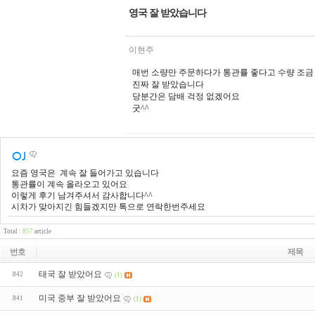
영국 잘 받았습니다
이현주
매번 소량만 주문하다가 통관률 좋다고 수량 조금
진짜 잘 받았습니다
당분간은 담배 걱정 없겠어요
굿^^
요즘 영국은 계속 잘 들어가고 있습니다
통관률이 계속 올라오고 있어요
이렇게 후기 남겨주셔서 감사합니다^^
시차가 맞아지긴 힘들겠지만 톡으로 연락한번주세요
Total :
857
article
번호
제목
태국 잘 받았어요
842
(1)
미국 중부 잘 받았어요
841
(1)