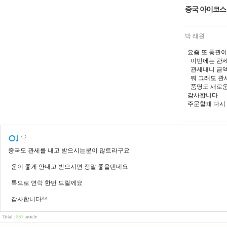
중국 아이코스
박 래원
요즘 또 통관이
이번에는 관세
관세내니 금액
뭐 그래도 관
품명도 새로운
감사합니다
주문할때 다시
중국도 관세를 내고 받으시는분이 많트라구요
운이 좋게 안내고 받으시면 정말 좋을텐데요
톡으로 연락 한번 드릴께요
감사합니다^^
Total :
857
article