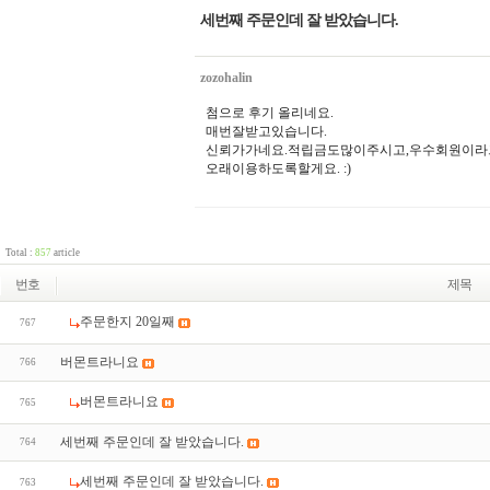
세번째 주문인데 잘 받았습니다.
zozohalin
첨으로 후기 올리네요.
매번잘받고있습니다.
신뢰가가네요.적립금도많이주시고,우수회원이라
오래이용하도록할게요. :)
Total :
857
article
번호
제목
주문한지 20일째
767
버몬트라니요
766
버몬트라니요
765
세번째 주문인데 잘 받았습니다.
764
세번째 주문인데 잘 받았습니다.
763