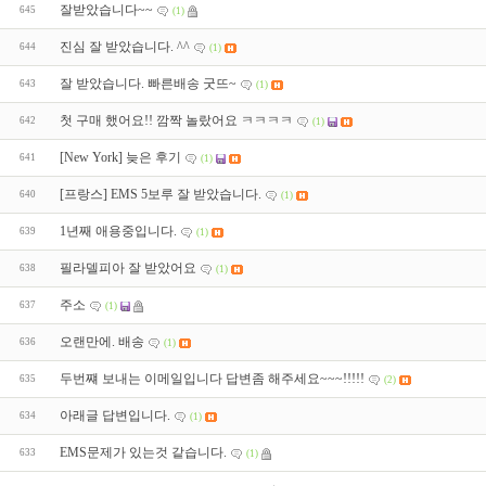
잘받았습니다~~
645
(1)
진심 잘 받았습니다. ^^
644
(1)
잘 받았습니다. 빠른배송 굿뜨~
643
(1)
첫 구매 했어요!! 깜짝 놀랐어요 ㅋㅋㅋㅋ
642
(1)
[New York] 늦은 후기
641
(1)
[프랑스] EMS 5보루 잘 받았습니다.
640
(1)
1년째 애용중입니다.
639
(1)
필라델피아 잘 받았어요
638
(1)
주소
637
(1)
오랜만에. 배송
636
(1)
두번쨰 보내는 이메일입니다 답변좀 해주세요~~~!!!!!
635
(2)
아래글 답변입니다.
634
(1)
EMS문제가 있는것 같습니다.
633
(1)