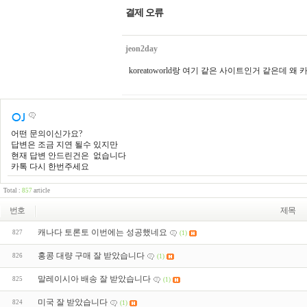
결제 오류
jeon2day
koreatoworld랑 여기 같은 사이트인거 같은데
어떤 문의이신가요?
답변은 조금 지연 될수 있지만
현재 답변 안드린건은 없습니다
카톡 다시 한번주세요
Total :
857
article
번호
제목
캐나다 토론토 이번에는 성공했네요
827
(1)
홍콩 대량 구매 잘 받았습니다
826
(1)
말레이시아 배송 잘 받았습니다
825
(1)
미국 잘 받았습니다
824
(1)