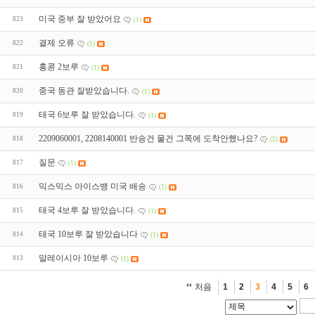
미국 중부 잘 받았어요
823
(1)
결제 오류
822
(1)
홍콩 2보루
821
(1)
중국 동관 잘받았습니다.
820
(1)
태국 6보루 잘 받았습니다.
819
(1)
2209060001, 2208140001 반송건 물건 그쪽에 도착안했나요?
818
(2)
질문
817
(1)
믹스믹스 아이스뱅 미국 배송
816
(1)
태국 4보루 잘 받았습니다.
815
(1)
태국 10보루 잘 받았습니다
814
(1)
말레이시아 10보루
813
(1)
처음
1
2
3
4
5
6