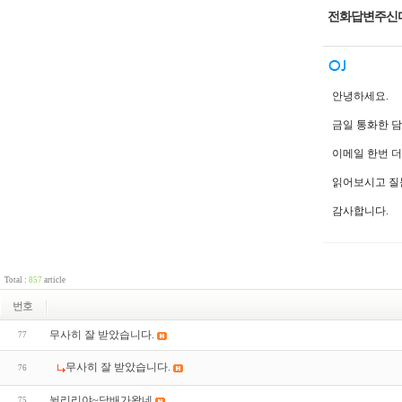
전화답변주신다
안녕하세요.
금일 통화한 
이메일 한번 
읽어보시고 질
감사합니다.
Total :
857
article
번호
무사히 잘 받았습니다.
77
무사히 잘 받았습니다.
76
뉠리리야~담배가왔네
75