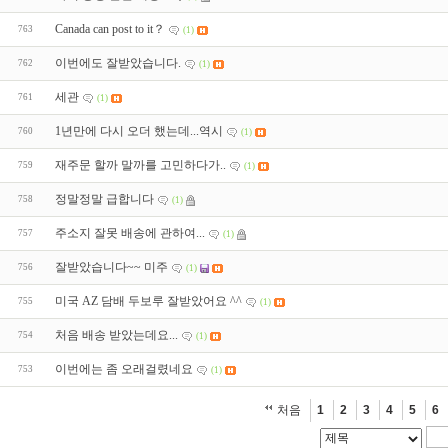
Canada can post to it？
763
(1)
이번에도 잘받았습니다.
762
(1)
세관
761
(1)
1년만에 다시 오더 했는데...역시
760
(1)
재주문 할까 말까를 고민하다가..
759
(1)
정말정말 급합니다
758
(1)
주소지 잘못 배송에 관하여...
757
(1)
잘받았습니다~~ 미주
756
(1)
미국 AZ 담배 두보루 잘받았어요 ^^
755
(1)
처음 배송 받았는데요...
754
(1)
이번에는 좀 오래걸렸네요
753
(1)
처음
1
2
3
4
5
6