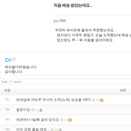
처음 배송 받았는데요...
psy7006
우연히 싸이트에 들와서 주문했는데요.
생각보다 가격두 괜찮구, 오늘 도착했는데 배송 
앞으로도 쭈~~욱 이용할 생각이에요.
최선을다하겠습니다.
감사합니다.
Total :
857
article
번호
제목
면세담배 10보루 무사히 도착(뉴욕) 성공율 100%
767
(1)
질문이요
766
(1)
세관에서 4일쨰 걸려 있네요
765
(1)
아직 공항 출발 예정...
764
(1)