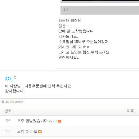
1/1
임국태 팀장님
일본..
담배 잘 도착햇읍니다.
감사드려요.
수요일날 10보루 주문들어갈때..
아시죠.. 재..고 ㅎㅎ
그리고 포인트 합산 부탁드려요
번창하시길..
아 사장님 .. 다음주문전에 연락 주십시요.
감사합니다.
Total :
857
article
번호
제목
호주 잘받았습니다
737
(1)
도착
736
(1)