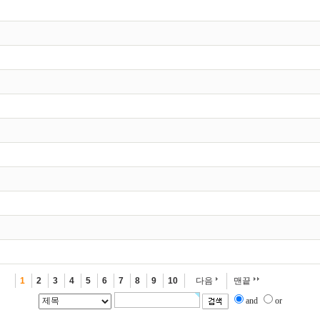
1
2
3
4
5
6
7
8
9
10
다음
맨끝
and
or