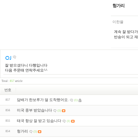
헝가리
이한율
계속 잘 받다
반송이 되고 
잘 받으셨다니 다행입니다
다음 주문때 연락주세요^^
Total :
857
article
번호
담배가 한보루가 덜 도착했어요.
857
(1)
미국 중부 받았습니다
856
(1)
태국 항상 잘 받고 있습니다
855
(1)
헝가리
854
(1)