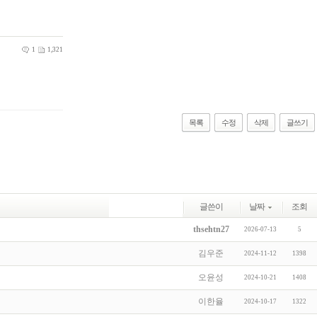
1
1,321
목록
수정
삭제
글쓰기
글쓴이
날짜
조회
thsehtn27
2026-07-13
5
김우준
2024-11-12
1398
오윤성
2024-10-21
1408
이한율
2024-10-17
1322