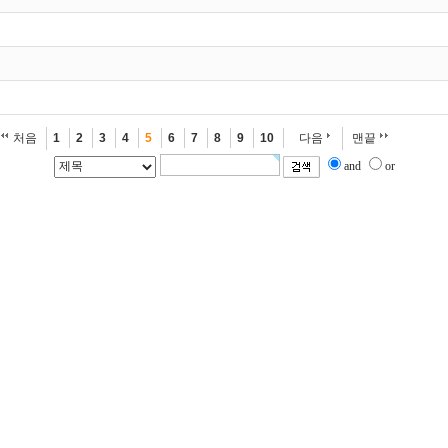
처음
1
2
3
4
5
6
7
8
9
10
다음
맨끝
and
or