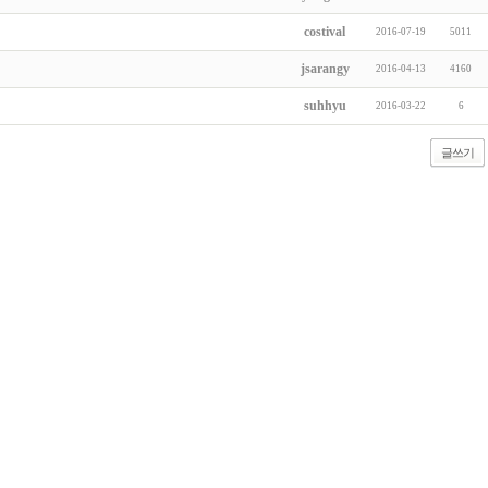
costival
2016-07-19
5011
jsarangy
2016-04-13
4160
suhhyu
2016-03-22
6
글쓰기