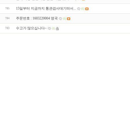
15일부터 지금까지 통관검사대기떠서...
785
(1)
주문번호 : 1603220004 영국
784
(1)
수고가 많으십니다~
783
(1)