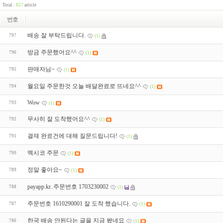
Total :
857
article
번호
배송 잘 부탁드립니다.
797
(1)
방금 주문했어요^^
796
(1)
판매자님~
795
(1)
월요일 주문한것 오늘 배달완료로 뜨네요^^
794
(1)
Wow
793
(1)
무사히 잘 도착했어요^^
792
(1)
결재 완료건에 대해 질문드립니다!
791
(1)
멕시코 주문
790
(1)
정말 좋아요~
789
(1)
payapp.kr..주문번호 1703230002
788
(1)
주문번호 1610290001 잘 도착 했습니다.
787
(1)
한국 배송 안된다는 글을 지금 봤네요
786
(1)