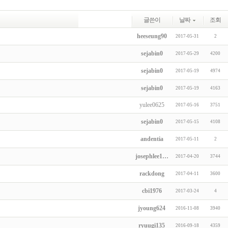
글쓴이
날짜
조회
heeseung90
2017-05-31
2
sejabin0
2017-05-29
4200
sejabin0
2017-05-19
4974
sejabin0
2017-05-19
4163
yulee0625
2017-05-16
3751
sejabin0
2017-05-15
4108
andentia
2017-05-11
2
josephlee1…
2017-04-20
3744
rackdong
2017-04-11
3600
cbi1976
2017-03-24
4
jyoung624
2016-11-08
3940
ryuugi135
2016-09-18
4359