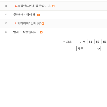
뉴질랜드인데 잘 왔습니다.
21
핫하하하! 담배 겟!
20
핫하하하! 담배 겟!
19
빨리 도착했습니다.~
18
처음
이전
51
52
53