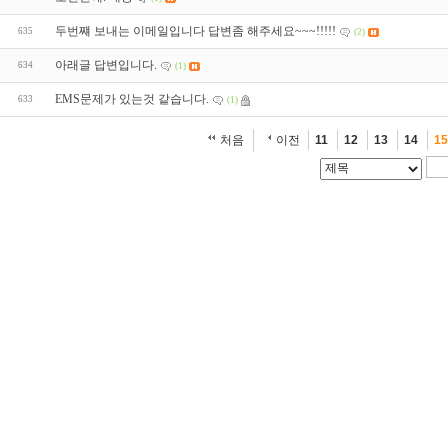
두번쨰 보내는 이메일입니다 답변좀 해주세요~~~!!!!!
635
(2)
아래글 답변입니다.
634
(1)
EMS문제가 있는것 같습니다.
633
(1)
처음
이전
11
12
13
14
15