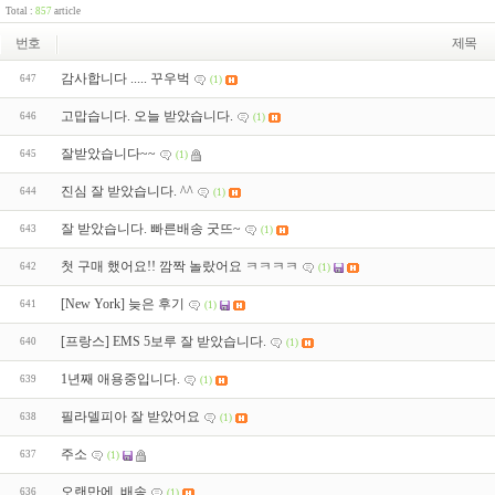
Total :
857
article
번호
제목
감사합니다 ..... 꾸우벅
647
(1)
고맙습니다. 오늘 받았습니다.
646
(1)
잘받았습니다~~
645
(1)
진심 잘 받았습니다. ^^
644
(1)
잘 받았습니다. 빠른배송 굿뜨~
643
(1)
첫 구매 했어요!! 깜짝 놀랐어요 ㅋㅋㅋㅋ
642
(1)
[New York] 늦은 후기
641
(1)
[프랑스] EMS 5보루 잘 받았습니다.
640
(1)
1년째 애용중입니다.
639
(1)
필라델피아 잘 받았어요
638
(1)
주소
637
(1)
오랜만에. 배송
636
(1)