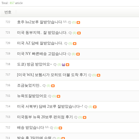
Total :
857
article
번호
호주 lss2보루 잘받앗습니다 ^^
722
(1)
미국 동부지역.. 잘 받았습니다.
721
(1)
미국 AZ 담배 잘받았습니다.
720
(1)
미국 NY 빠른배송 고맙습니다
719
(1)
도쿄) 방금 받았어요~
718
(1)
[미국 WA] 보헴시가 모히또 더블 도착 후기
717
(1)
조금늦었지만..
716
(1)
뉴욕또잘받았어요
715
(1)
미국 서북부) 담배 2보루 잘받았습니다~!
714
(1)
미국동부 뉴욕 20보루 편의점 후기
713
(1)
배송 받았습니다 ^^
712
(1)
발송 후 3일만에 수령
711
(1)