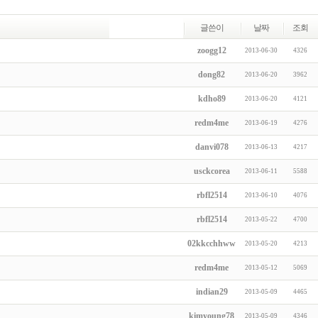
글쓴이
날짜
조회
zoogg12
2013-06-30
4326
dong82
2013-06-20
3962
kdho89
2013-06-20
4121
redm4me
2013-06-19
4276
danvi078
2013-06-13
4217
usckcorea
2013-06-11
5588
rbfl2514
2013-06-10
4076
rbfl2514
2013-05-22
4700
02kkcchhww
2013-05-20
4213
redm4me
2013-05-12
5069
indian29
2013-05-09
4465
kimyoung78
2013-05-09
4346