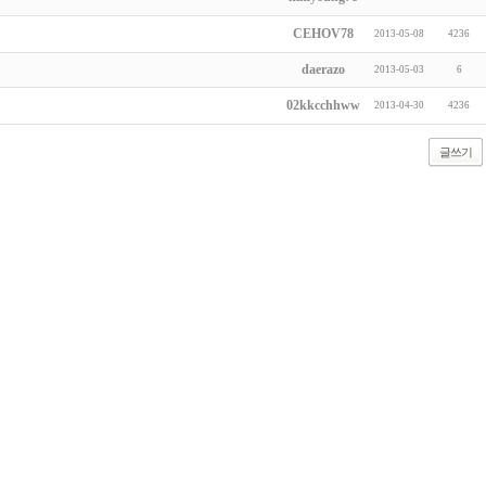
CEHOV78
2013-05-08
4236
daerazo
2013-05-03
6
02kkcchhww
2013-04-30
4236
글쓰기